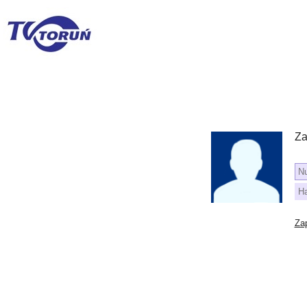
Za
Za